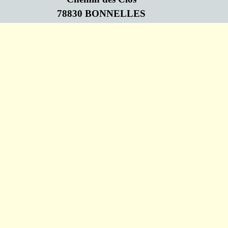
78830 BONNELLES
Retourner au contenu
Association Loi de 1901 N°W782009719