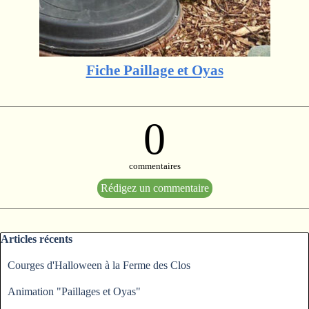
Fiche Paillage et Oyas
0
commentaires
Sauter le bloc Articles récents
Articles récents
Courges d'Halloween à la Ferme des Clos
Animation "Paillages et Oyas"