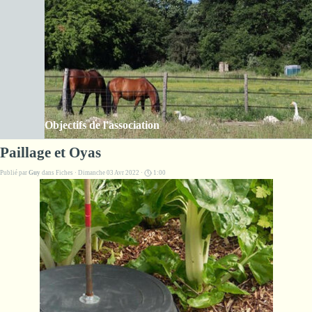
Aller au contenu
Les Amis de la ferme des Clos
Sauter le menu
Objectifs de l'association
Paillage et Oyas
Publié par
Guy
dans
Fiches
· Dimanche 03 Avr 2022 ·
1:00