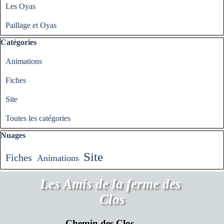
Les Oyas
Paillage et Oyas
Sauter le bloc Catégories
Catégories
Animations
Fiches
Site
Toutes les catégories
Sauter le bloc Nuages
Nuages
Site
Fiches
Animations
Les Amis de la ferme des 
Clos
Chemin des Clos