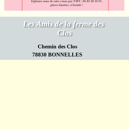
Les Amis de la ferme des 
Clos
Chemin des Clos
78830 BONNELLES
Retourner au contenu
Association Loi de 1901 N°W782009719