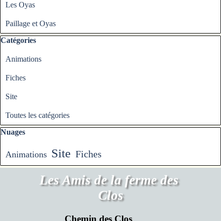
Les Oyas
Paillage et Oyas
Sauter le bloc Catégories
Catégories
Animations
Fiches
Site
Toutes les catégories
Sauter le bloc Nuages
Nuages
Site
Fiches
Animations
Les Amis de la ferme des 
Clos
Chemin des Clos