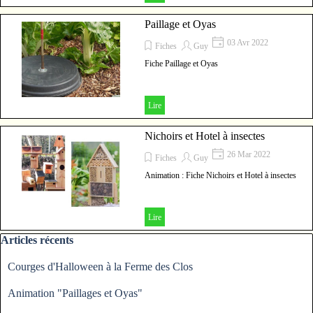
Paillage et Oyas
03 Avr 2022
Fiches
Guy
Fiche Paillage et Oyas
Lire
Nichoirs et Hotel à insectes
26 Mar 2022
Fiches
Guy
Animation : Fiche Nichoirs et Hotel à insectes
Lire
Sauter le bloc Articles récents
Articles récents
Courges d'Halloween à la Ferme des Clos
Animation "Paillages et Oyas"