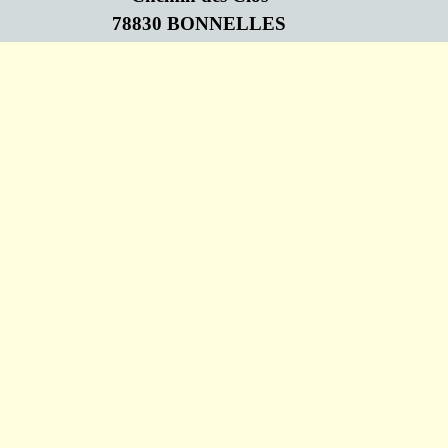
78830 BONNELLES
Retourner au contenu
Association Loi de 1901 N°W782009719