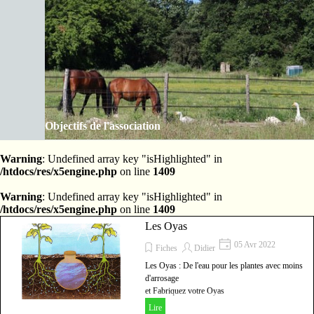
Aller au contenu
Les Amis de la ferme des Clos
Sauter le menu
Objectifs de l'association
Warning
: Undefined array key "isHighlighted" in
/htdocs/res/x5engine.php
on line
1409
Warning
: Undefined array key "isHighlighted" in
/htdocs/res/x5engine.php
on line
1409
Les Oyas
05 Avr 2022
Fiches
Didier
Les Oyas : De l'eau pour les plantes avec moins
d'arrosage
et Fabriquez votre Oyas
Lire