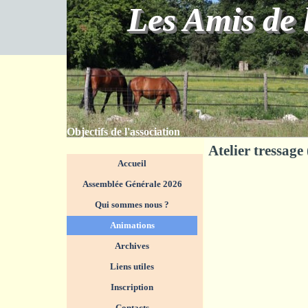
Aller au contenu
Les Amis de 
Objectifs de l'association
Atelier tressag
Sauter le menu
Accueil
Assemblée Générale 2026
Qui sommes nous ?
▼
Animations
▼
Archives
Liens utiles
Inscription
Contacts