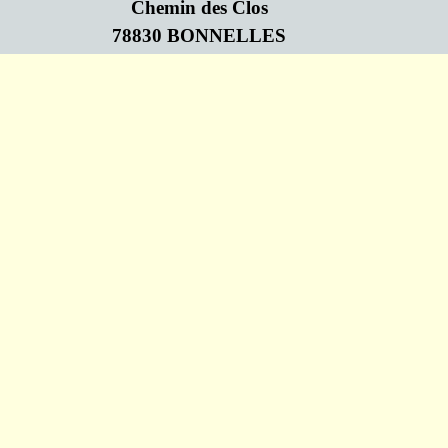
Chemin des Clos
78830 BONNELLES
Retourner au contenu
Association Loi de 1901 N°W782009719