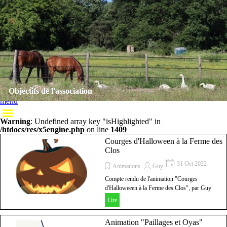
Aller au contenu
Menu
Les Amis de la ferme des 
Sauter
Animations
le
Les Amis de la ferme des Clos
Clos
menu
Chemin des Clos
78830 BONNELLES
Association Loi de 1901 N°W782009719
Sauter
Objectifs de l'association
le
menu
Warning
: Undefined array key "isHighlighted" in
/htdocs/res/x5engine.php
on line
1409
Courges d'Halloween à la Ferme des
Clos
31 Oct 2022
Animations
Guy
Compte rendu de l'animation "Courges
d'Halloweeen à la Ferme des Clos", par Guy
Poupart
Lire
Animation "Paillages et Oyas"