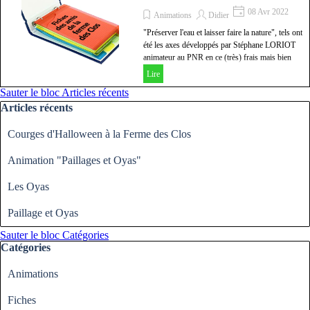
08 Avr 2022
Animations
Didier
"Préserver l'eau et laisser faire la nature", tels ont
été les axes développés par Stéphane LORIOT
animateur au PNR en ce (très) frais mais bien
ensoleillé dimanche matin 3 avril 2022 et adressés
Lire
à la quinzaine d'adhérents et sympathisants
Sauter le bloc Articles récents
présents.
Articles récents
Courges d'Halloween à la Ferme des Clos
Animation "Paillages et Oyas"
Les Oyas
Paillage et Oyas
Sauter le bloc Catégories
Catégories
Animations
Fiches