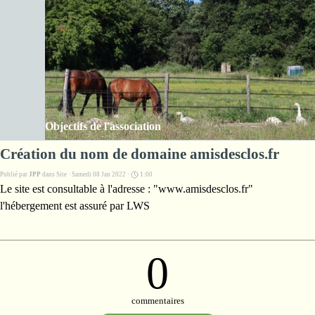
Aller au contenu
Les Amis de la ferme des Clos
Sauter le menu
Objectifs de l'association
Création du nom de domaine amisdesclos.fr
Publié par
JPP
dans
Site
· Samedi 08 Jan 2022 ·
1:00
Le site est consultable à l'adresse : "www.amisdesclos.fr"
l'hébergement est assuré par LWS
0
commentaires