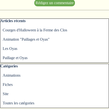
Sauter le bloc Articles récents
Articles récents
Courges d'Halloween à la Ferme des Clos
Animation "Paillages et Oyas"
Les Oyas
Paillage et Oyas
Sauter le bloc Catégories
Catégories
Animations
Fiches
Site
Toutes les catégories