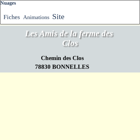
Sauter le bloc Nuages
Nuages
Site
Fiches
Animations
Les Amis de la ferme des 
Clos
Chemin des Clos
78830 BONNELLES
Retourner au contenu
Association Loi de 1901 N°W782009719