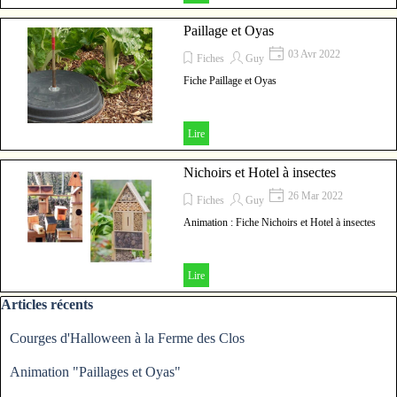
Paillage et Oyas
03 Avr 2022
Fiches
Guy
Fiche Paillage et Oyas
Lire
Nichoirs et Hotel à insectes
26 Mar 2022
Fiches
Guy
Animation : Fiche Nichoirs et Hotel à insectes
Lire
Sauter le bloc Articles récents
Articles récents
Courges d'Halloween à la Ferme des Clos
Animation "Paillages et Oyas"