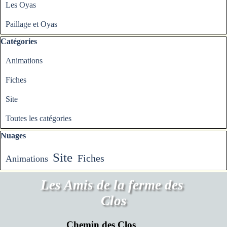
Les Oyas
Paillage et Oyas
Sauter le bloc Catégories
Catégories
Animations
Fiches
Site
Toutes les catégories
Sauter le bloc Nuages
Nuages
Site
Fiches
Animations
Les Amis de la ferme des 
Clos
Chemin des Clos