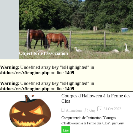
Aller au contenu
Les Amis de la ferme des Clos
Sauter le menu
Objectifs de l'association
Warning
: Undefined array key "isHighlighted" in
/htdocs/res/x5engine.php
on line
1409
Warning
: Undefined array key "isHighlighted" in
/htdocs/res/x5engine.php
on line
1409
Courges d'Halloween à la Ferme des
Clos
31 Oct 2022
Animations
Guy
Compte rendu de l'animation "Courges
d'Halloweeen à la Ferme des Clos", par Guy
Poupart
Lire