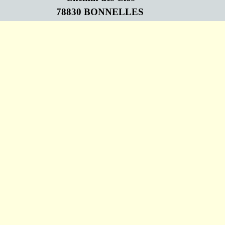
78830 BONNELLES
Retourner au contenu
Association Loi de 1901 N°W782009719