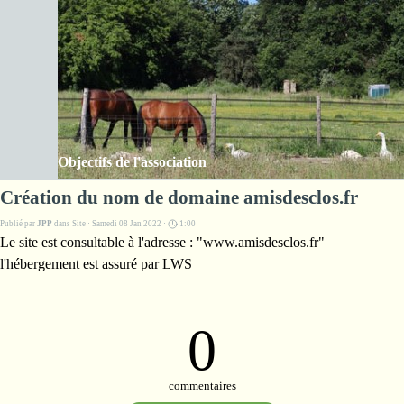
Aller au contenu
Les Amis de la ferme des Clos
Sauter le menu
Objectifs de l'association
Création du nom de domaine amisdesclos.fr
Publié par
JPP
dans
Site
· Samedi 08 Jan 2022 ·
1:00
Le site est consultable à l'adresse : "www.amisdesclos.fr"
l'hébergement est assuré par LWS
0
commentaires