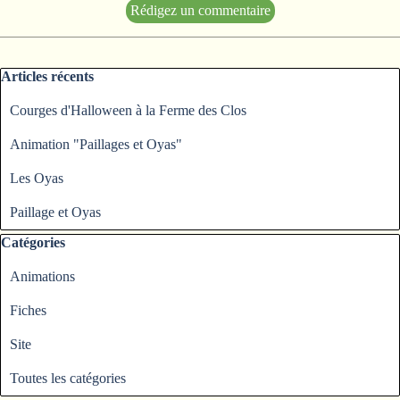
Sauter le bloc Articles récents
Articles récents
Courges d'Halloween à la Ferme des Clos
Animation "Paillages et Oyas"
Les Oyas
Paillage et Oyas
Sauter le bloc Catégories
Catégories
Animations
Fiches
Site
Toutes les catégories