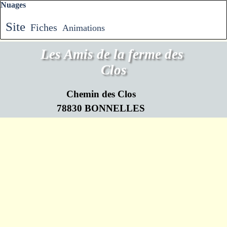
Sauter le bloc Nuages
Nuages
Site
Fiches
Animations
Les Amis de la ferme des 
Clos
Chemin des Clos
78830 BONNELLES
Retourner au contenu
Association Loi de 1901 N°W782009719